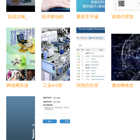
百战沙城_
技术驱动的
聚焦常平诚
游戏代理加
决战白日门
全新价值
信通代运营
盟微信 玩
_永久0.1折
云贝网络科
一箭天网络
转网络游戏
技如何用互
科技公司的
与技术服务
联网技术解
专业之道
的商机解析
构现代网站
建设与技术
服务
网游网页游
工业4.0浪
阿里巴巴登
通信网络技
戏代理与代
潮开启新时
顶中国互联
术服务行业
理仙侠游戏
代 制造业
网品牌价值
在5G/6G浪
网络技术服
加速迈入智
榜 技术驱
潮中寻求变
务的核心要
能工厂时代
动成就行业
革与突破
点与发展机
标杆